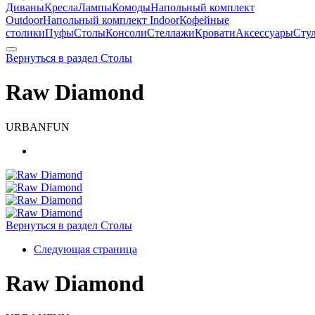
Диваны
Кресла
Лампы
Комоды
Напольный комплект
Outdoor
Напольный комплект Indoor
Кофейные
столики
Пуфы
Столы
Консоли
Стеллажи
Кровати
Аксессуары
Сту
Вернуться в раздел Столы
Raw Diamond
URBANFUN
Вернуться в раздел Столы
Следующая страница
Raw Diamond