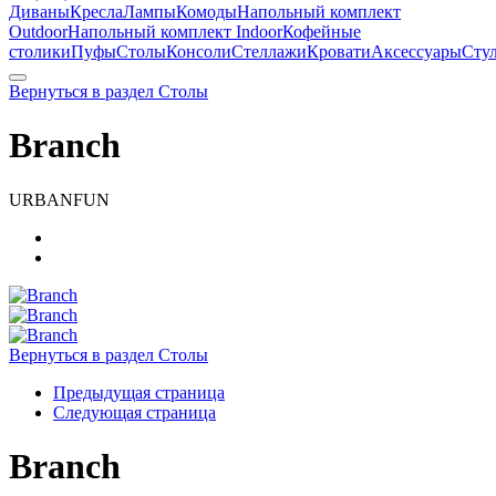
Диваны
Кресла
Лампы
Комоды
Напольный комплект
Outdoor
Напольный комплект Indoor
Кофейные
столики
Пуфы
Столы
Консоли
Стеллажи
Кровати
Аксессуары
Сту
Вернуться в раздел Столы
Branch
URBANFUN
Вернуться в раздел Столы
Предыдущая страница
Следующая страница
Branch