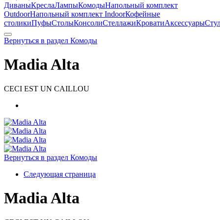
Диваны
Кресла
Лампы
Комоды
Напольный комплект
Outdoor
Напольный комплект Indoor
Кофейные
столики
Пуфы
Столы
Консоли
Стеллажи
Кровати
Аксессуары
Сту
Вернуться в раздел Комоды
Madia Alta
CECI EST UN CAILLOU
Вернуться в раздел Комоды
Следующая страница
Madia Alta