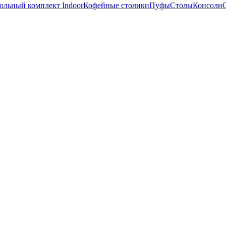
ольный комплект Indoor
Кофейные столики
Пуфы
Столы
Консоли