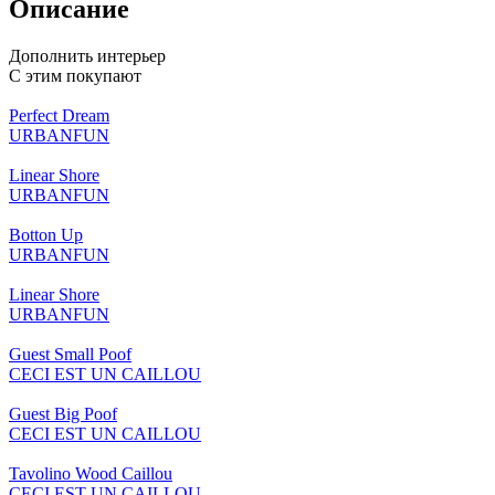
Описание
Дополнить интерьер
С этим покупают
Perfect Dream
URBANFUN
Linear Shore
URBANFUN
Botton Up
URBANFUN
Linear Shore
URBANFUN
Guest Small Poof
CECI EST UN CAILLOU
Guest Big Poof
CECI EST UN CAILLOU
Tavolino Wood Caillou
CECI EST UN CAILLOU