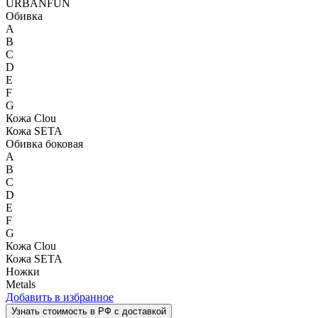
URBANFUN
Обивка
A
B
C
D
E
F
G
Кожа Clou
Кожа SETA
Обивка боковая
A
B
C
D
E
F
G
Кожа Clou
Кожа SETA
Ножки
Metals
Добавить в избранное
Узнать стоимость в РФ с доставкой